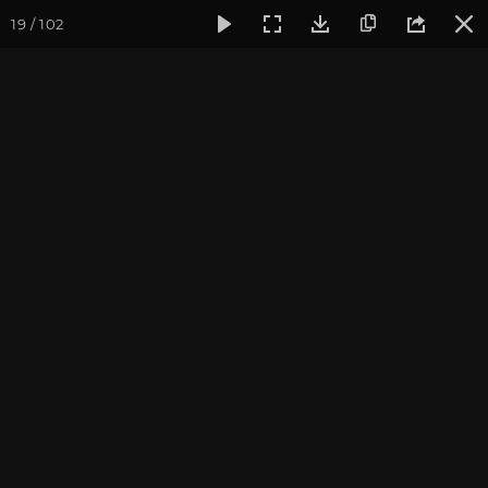
19 / 102
Фотогалерея
Фото йога-туров
Тибет
Большая экспед
Подъем в Чимпу. Пещера
Падмасамбхавы
Большая экспедиция в Тибет. Август 2016.
Присоединиться к туру
Йога-тур «Большая экспедиция
в Тибет»