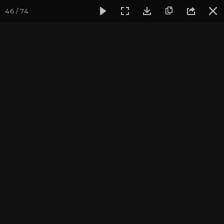
46 / 74
Фотогалерея
Фото йога-туров
Тибет
Большая экспед
Монастырь Ганден
Большая экспедиция в Тибет. Август 2016.
Присоединиться к туру
Йога-тур «Большая экспедиция
в Тибет»