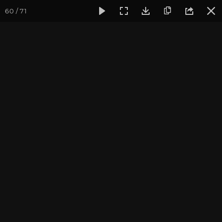
60 / 71
Фотогалерея
Фото йога-туров
Тибет
Большая экспед
Лхаса. Храм Джоканг
Большая экспедиция в Тибет. Август 2016.
Присоединиться к туру
Йога-тур «Большая экспедиция
в Тибет»