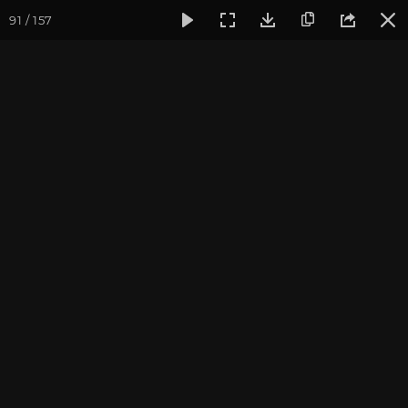
91 / 157
Фотогалерея
Фото йога-туров
Тибет
Большая экспед
Второй день Коры
Большая экспедиция в Тибет. Август 2016.
Присоединиться к туру
Йога-тур «Большая экспедиция
в Тибет»