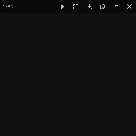
1 / 50
Фотогалерея
Фото йога-туров
Крым
Места йога-тур
Места йога-тура в Крым
Присоединиться к туру
Йога-тур в Крым