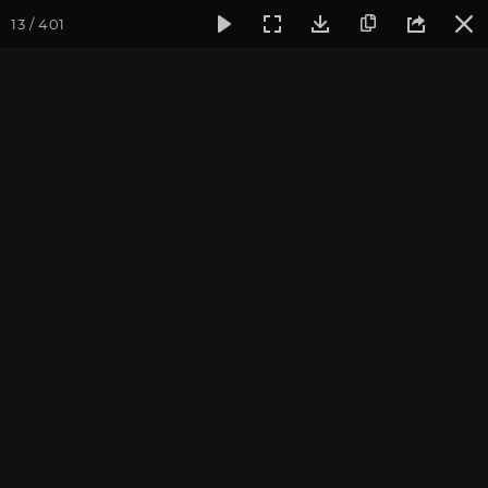
13 / 401
Фотогалерея
Фото йога-туров
Тибет
Большая экспед
Обзор
Большая экспедиция в Тибет. Август 2017. Фотограф:
Ульянкина В.
Присоединиться к туру
Йога-тур «Большая экспедиция
в Тибет»