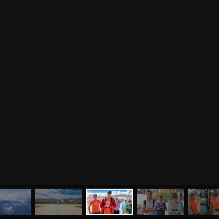
МЕНЮ
ЙОГА
СЕМИНАРЫ
О НАС
МАГАЗИН