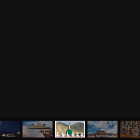
МЕНЮ
ЙОГА
СЕМИНАРЫ
О НАС
МАГАЗИН