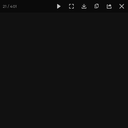
21 / 401
Фотогалерея
Фото йога-туров
Тибет
Большая экспед
Обзор
Большая экспедиция в Тибет. Август 2017. Фотограф:
Ульянкина В.
Присоединиться к туру
Йога-тур «Большая экспедиция
в Тибет»