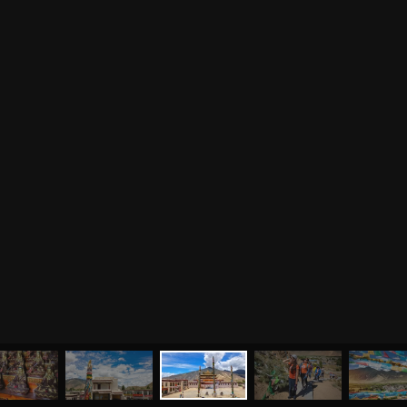
МЕНЮ
ЙОГА
СЕМИНАРЫ
О НАС
МАГАЗИН