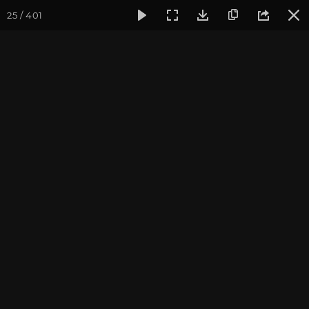
25 / 401
Фотогалерея
Фото йога-туров
Тибет
Большая экспед
Обзор
Большая экспедиция в Тибет. Август 2017. Фотограф:
Ульянкина В.
Присоединиться к туру
Йога-тур «Большая экспедиция
в Тибет»