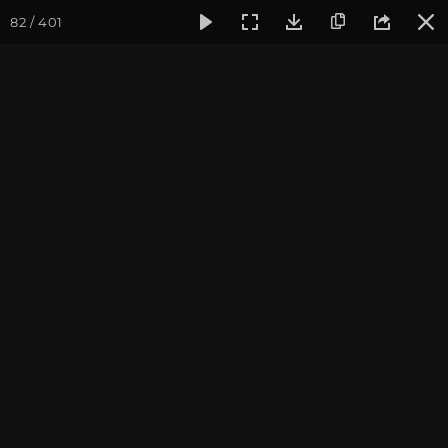
82 / 401
Фотогалерея
Фото йога-туров
Тибет
Большая экспед
Обзор
Большая экспедиция в Тибет. Август 2017. Фотограф:
Ульянкина В.
Присоединиться к туру
Йога-тур «Большая экспедиция
в Тибет»