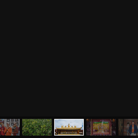
0
%
МЕНЮ
ЙОГА
СЕМИНАРЫ
О НАС
МАГАЗИН