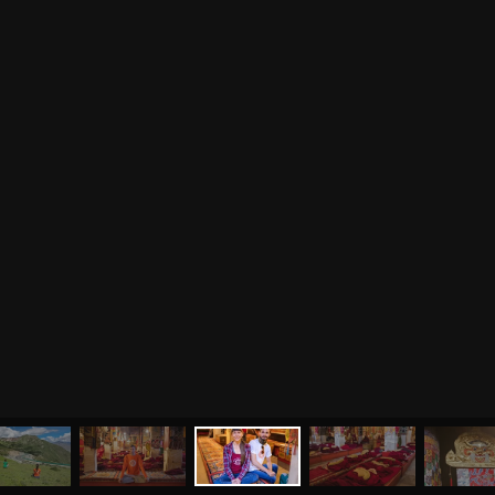
МЕНЮ
ЙОГА
СЕМИНАРЫ
О НАС
МАГАЗИН