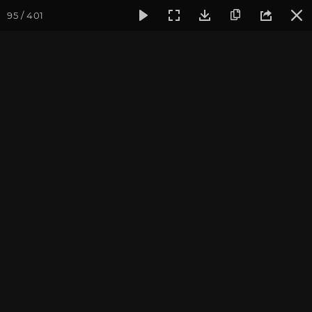
95 / 401
Фотогалерея
Фото йога-туров
Тибет
Большая экспед
Обзор
Большая экспедиция в Тибет. Август 2017. Фотограф:
Ульянкина В.
Присоединиться к туру
Йога-тур «Большая экспедиция
в Тибет»