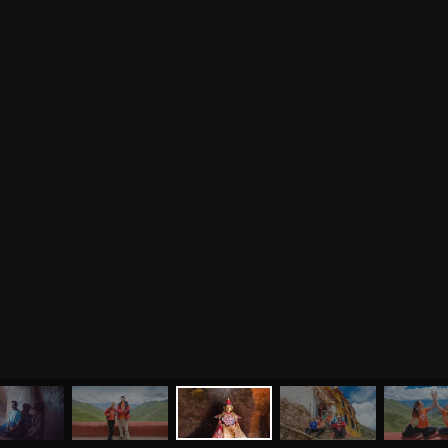
МЕНЮ
ЙОГА
СЕМИНАРЫ
О НАС
МАГАЗИН