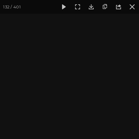
132 / 401
Фотогалерея
Фото йога-туров
Тибет
Большая экспед
Обзор
Большая экспедиция в Тибет. Август 2017. Фотограф:
Ульянкина В.
Присоединиться к туру
Йога-тур «Большая экспедиция
в Тибет»