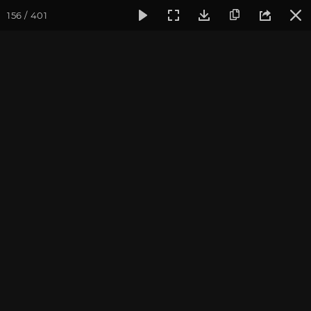
156 / 401
Фотогалерея
Фото йога-туров
Тибет
Большая экспед
Обзор
Большая экспедиция в Тибет. Август 2017. Фотограф:
Ульянкина В.
Присоединиться к туру
Йога-тур «Большая экспедиция
в Тибет»