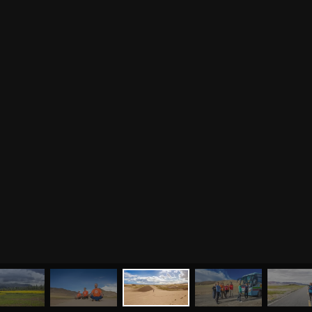
МЕНЮ
ЙОГА
СЕМИНАРЫ
О НАС
МАГАЗИН