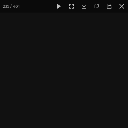
235 / 401
Фотогалерея
Фото йога-туров
Тибет
Большая экспед
Обзор
Большая экспедиция в Тибет. Август 2017. Фотограф:
Ульянкина В.
Присоединиться к туру
Йога-тур «Большая экспедиция
в Тибет»