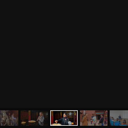
МЕНЮ
ЙОГА
СЕМИНАРЫ
О НАС
МАГАЗИН