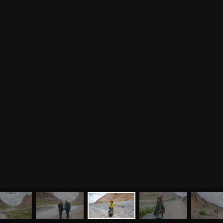
МЕНЮ
ЙОГА
СЕМИНАРЫ
О НАС
МАГАЗИН