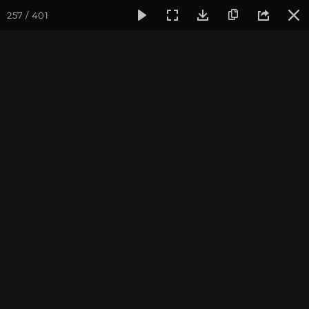
257 / 401
Фотогалерея
Фото йога-туров
Тибет
Большая экспед
Обзор
Большая экспедиция в Тибет. Август 2017. Фотограф:
Ульянкина В.
Присоединиться к туру
Йога-тур «Большая экспедиция
в Тибет»