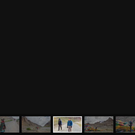
МЕНЮ
ЙОГА
СЕМИНАРЫ
О НАС
МАГАЗИН