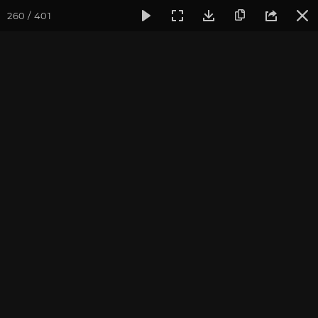
260 / 401
Фотогалерея
Фото йога-туров
Тибет
Большая экспед
Обзор
Большая экспедиция в Тибет. Август 2017. Фотограф:
Ульянкина В.
Присоединиться к туру
Йога-тур «Большая экспедиция
в Тибет»