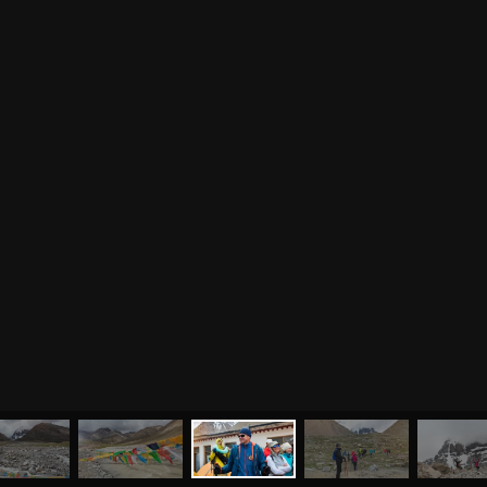
МЕНЮ
ЙОГА
СЕМИНАРЫ
О НАС
МАГАЗИН