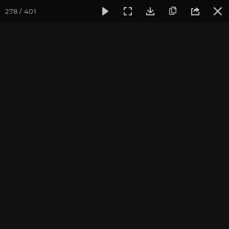
278 / 401
Фотогалерея
Фото йога-туров
Тибет
Большая экспед
Обзор
Большая экспедиция в Тибет. Август 2017. Фотограф:
Ульянкина В.
Присоединиться к туру
Йога-тур «Большая экспедиция
в Тибет»