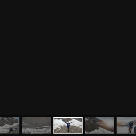
МЕНЮ
ЙОГА
СЕМИНАРЫ
О НАС
МАГАЗИН