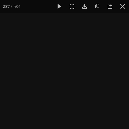
287 / 401
Фотогалерея
Фото йога-туров
Тибет
Большая экспед
Обзор
Большая экспедиция в Тибет. Август 2017. Фотограф:
Ульянкина В.
Присоединиться к туру
Йога-тур «Большая экспедиция
в Тибет»