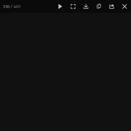
336 / 401
Фотогалерея
Фото йога-туров
Тибет
Большая экспед
Обзор
Большая экспедиция в Тибет. Август 2017. Фотограф:
Ульянкина В.
Присоединиться к туру
Йога-тур «Большая экспедиция
в Тибет»