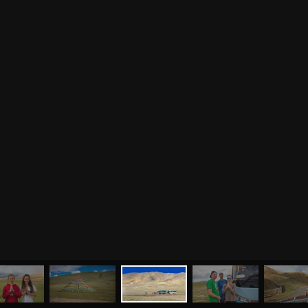
МЕНЮ
ЙОГА
СЕМИНАРЫ
О НАС
МАГАЗИН