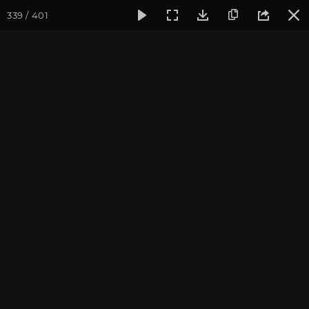
339 / 401
Фотогалерея
Фото йога-туров
Тибет
Большая экспед
Обзор
Большая экспедиция в Тибет. Август 2017. Фотограф:
Ульянкина В.
Присоединиться к туру
Йога-тур «Большая экспедиция
в Тибет»