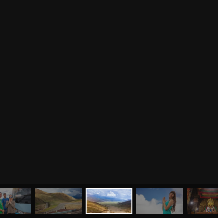
МЕНЮ
ЙОГА
СЕМИНАРЫ
О НАС
МАГАЗИН