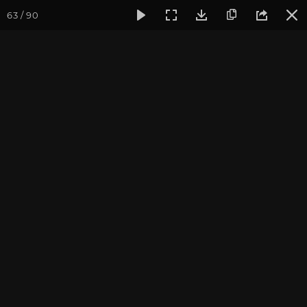
63 / 90
Фотогалерея
Фото йога-туров
Тибет
Большая экспед
Начало. Встреча в
аэропорту и прилет в
Лхасу
Большая экспедиция в Тибет. Август 2017. Фотограф:
Ульянкина В.
Присоединиться к туру
Йога-тур «Большая экспедиция
в Тибет»