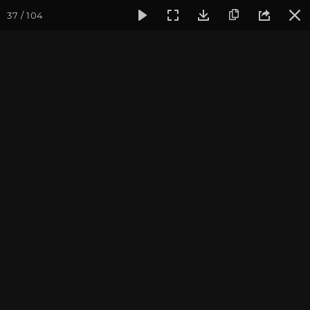
37 / 104
Фотогалерея
Фото йога-туров
Тибет
Большая экспед
Монастырь Ганден
Большая экспедиция в Тибет. Август 2017. Фотограф:
Ульянкина В.
Присоединиться к туру
Йога-тур «Большая экспедиция
в Тибет»