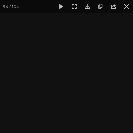
94 / 104
Фотогалерея
Фото йога-туров
Тибет
Большая экспед
Монастырь Ганден
Большая экспедиция в Тибет. Август 2017. Фотограф:
Ульянкина В.
Присоединиться к туру
Йога-тур «Большая экспедиция
в Тибет»