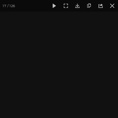
17 / 126
Фотогалерея
Фото йога-туров
Тибет
Большая экспед
Шигадзе. Ташилунгпо
Большая экспедиция в Тибет. Август 2017. Фотограф:
Ульянкина В.
Присоединиться к туру
Йога-тур «Большая экспедиция
в Тибет»