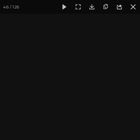
46 / 126
Фотогалерея
Фото йога-туров
Тибет
Большая экспед
Шигадзе. Ташилунгпо
Большая экспедиция в Тибет. Август 2017. Фотограф:
Ульянкина В.
Присоединиться к туру
Йога-тур «Большая экспедиция
в Тибет»