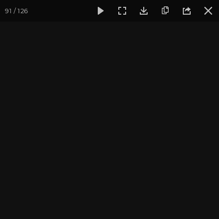
91 / 126
Фотогалерея
Фото йога-туров
Тибет
Большая экспед
Шигадзе. Ташилунгпо
Большая экспедиция в Тибет. Август 2017. Фотограф:
Ульянкина В.
Присоединиться к туру
Йога-тур «Большая экспедиция
в Тибет»