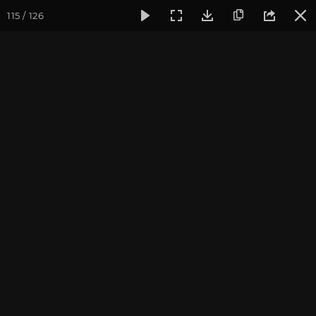
115 / 126
Фотогалерея
Фото йога-туров
Тибет
Большая экспед
Шигадзе. Ташилунгпо
Большая экспедиция в Тибет. Август 2017. Фотограф:
Ульянкина В.
Присоединиться к туру
Йога-тур «Большая экспедиция
в Тибет»