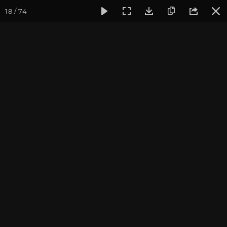
18 / 74
Фотогалерея
Фото йога-туров
Тибет
Большая экспед
Пуранг. Монастырь
Госсул Гомпа
Большая экспедиция в Тибет. Август 2017.
Присоединиться к туру
Йога-тур «Большая экспедиция
в Тибет»