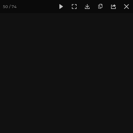
50 / 74
Фотогалерея
Фото йога-туров
Тибет
Большая экспед
Пуранг. Монастырь
Госсул Гомпа
Большая экспедиция в Тибет. Август 2017.
Присоединиться к туру
Йога-тур «Большая экспедиция
в Тибет»