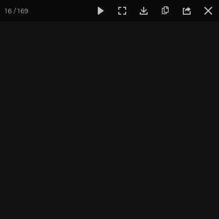
16 / 169
Фотогалерея
Фото йога-туров
Тибет
Большая экспед
Первый день Коры
Большая экспедиция в Тибет. Август 2017.
Присоединиться к туру
Йога-тур «Большая экспедиция
в Тибет»