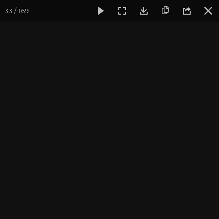
33 / 169
Фотогалерея
Фото йога-туров
Тибет
Большая экспед
Первый день Коры
Большая экспедиция в Тибет. Август 2017.
Присоединиться к туру
Йога-тур «Большая экспедиция
в Тибет»