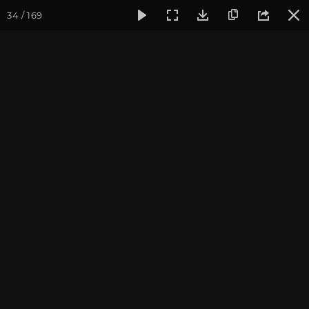
34 / 169
Фотогалерея
Фото йога-туров
Тибет
Большая экспед
Первый день Коры
Большая экспедиция в Тибет. Август 2017.
Присоединиться к туру
Йога-тур «Большая экспедиция
в Тибет»