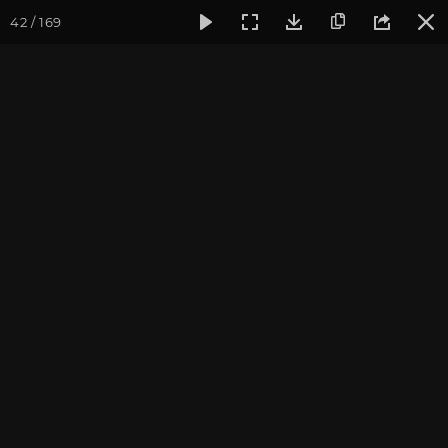
42 / 169
Фотогалерея
Фото йога-туров
Тибет
Большая экспед
Первый день Коры
Большая экспедиция в Тибет. Август 2017.
Присоединиться к туру
Йога-тур «Большая экспедиция
в Тибет»