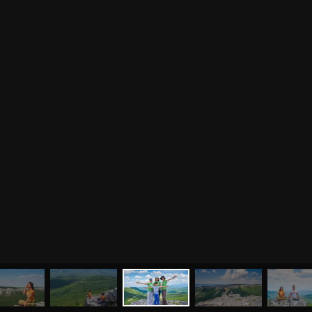
МЕНЮ
ЙОГА
СЕМИНАРЫ
О НАС
МАГАЗИН