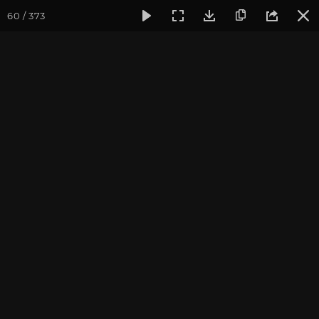
60 / 373
Фотогалерея
Фото йога-туров
Крым
Йога-тур в Кры
Йога-тур в Крым. Июль
2019
Присоединиться к туру
Йога-тур в Крым