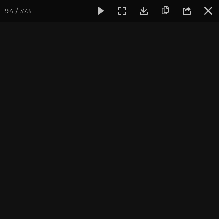
94 / 373
Фотогалерея
Фото йога-туров
Крым
Йога-тур в Кры
Йога-тур в Крым. Июль
2019
Присоединиться к туру
Йога-тур в Крым