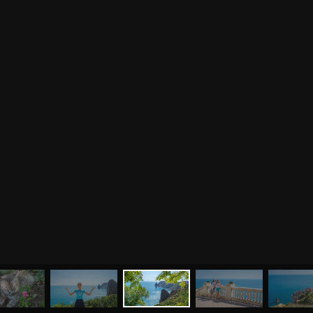
МЕНЮ
ЙОГА
СЕМИНАРЫ
О НАС
МАГАЗИН