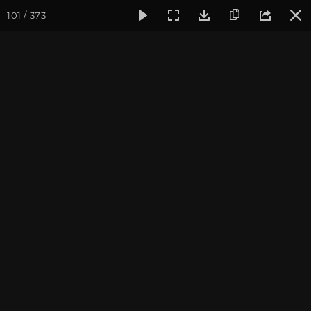
101 / 373
Фотогалерея
Фото йога-туров
Крым
Йога-тур в Кры
Йога-тур в Крым. Июль
2019
Присоединиться к туру
Йога-тур в Крым