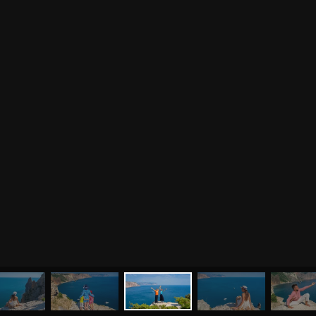
МЕНЮ
ЙОГА
СЕМИНАРЫ
О НАС
МАГАЗИН