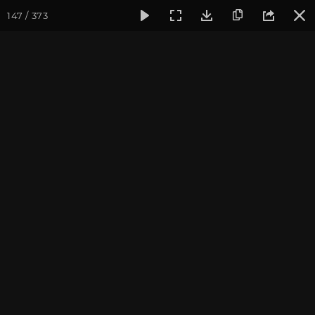
147 / 373
Фотогалерея
Фото йога-туров
Крым
Йога-тур в Кры
Йога-тур в Крым. Июль
2019
Присоединиться к туру
Йога-тур в Крым