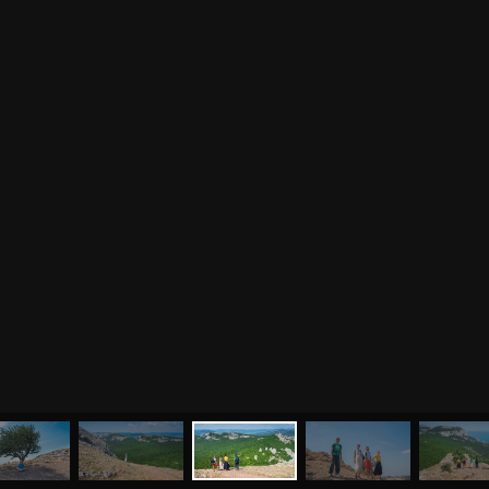
МЕНЮ
ЙОГА
СЕМИНАРЫ
О НАС
МАГАЗИН