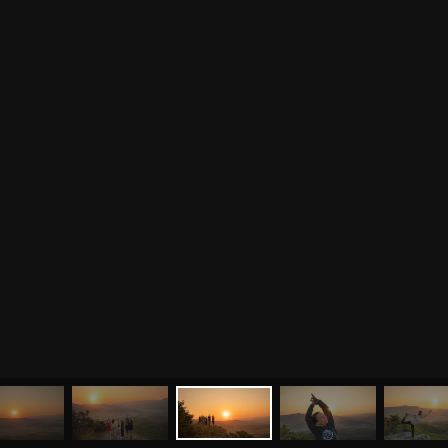
МЕНЮ
ЙОГА
СЕМИНАРЫ
О НАС
МАГАЗИН