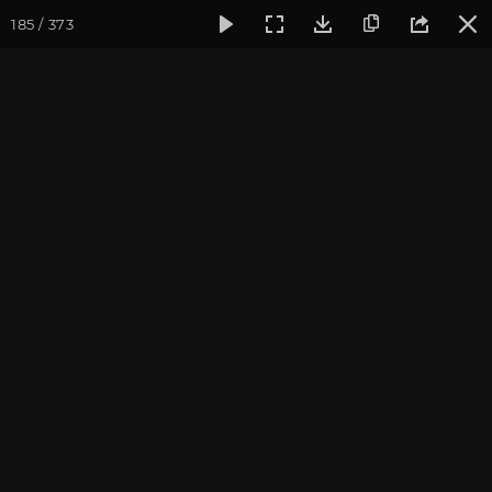
185 / 373
Фотогалерея
Фото йога-туров
Крым
Йога-тур в Кры
Йога-тур в Крым. Июль
2019
Присоединиться к туру
Йога-тур в Крым