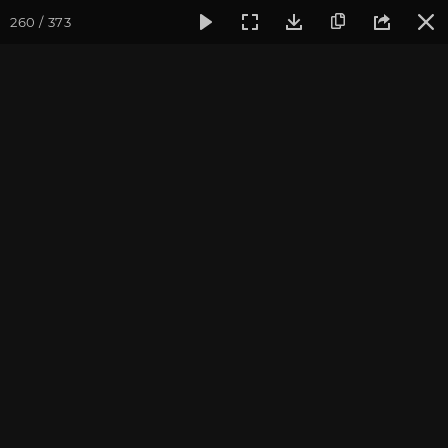
260 / 373
Фотогалерея
Фото йога-туров
Крым
Йога-тур в Кры
Йога-тур в Крым. Июль
2019
Присоединиться к туру
Йога-тур в Крым