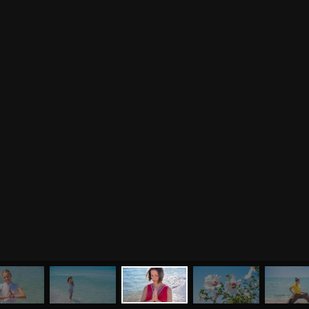
МЕНЮ
ЙОГА
СЕМИНАРЫ
О НАС
МАГАЗИН