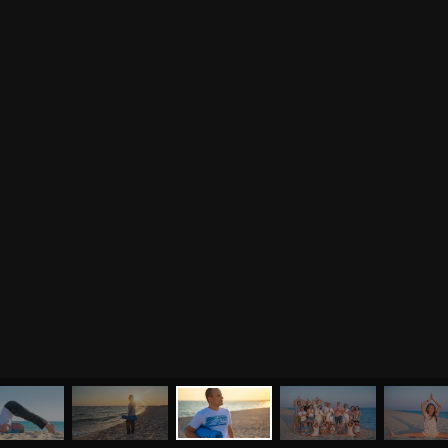
МЕНЮ
ЙОГА
СЕМИНАРЫ
О НАС
МАГАЗИН