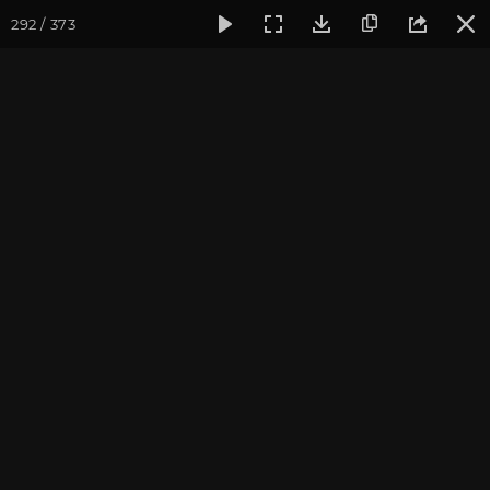
292 / 373
Фотогалерея
Фото йога-туров
Крым
Йога-тур в Кры
Йога-тур в Крым. Июль
2019
Присоединиться к туру
Йога-тур в Крым