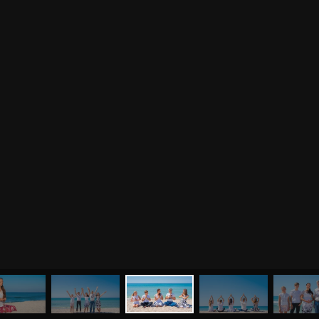
МЕНЮ
ЙОГА
СЕМИНАРЫ
О НАС
МАГАЗИН