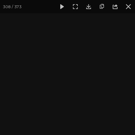
308 / 373
Фотогалерея
Фото йога-туров
Крым
Йога-тур в Кры
Йога-тур в Крым. Июль
2019
Присоединиться к туру
Йога-тур в Крым