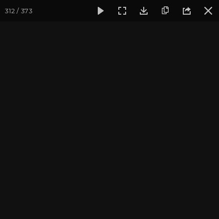
312 / 373
Фотогалерея
Фото йога-туров
Крым
Йога-тур в Кры
Йога-тур в Крым. Июль
2019
Присоединиться к туру
Йога-тур в Крым