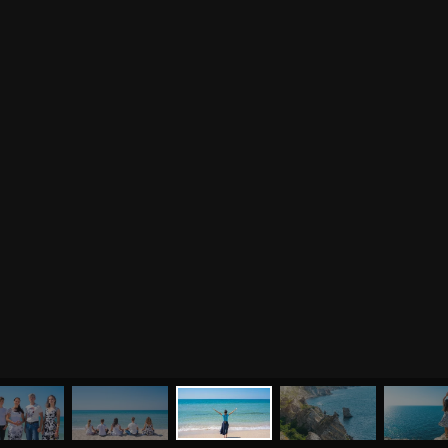
МЕНЮ
ЙОГА
СЕМИНАРЫ
О НАС
МАГАЗИН