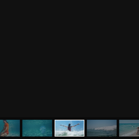
МЕНЮ
ЙОГА
СЕМИНАРЫ
О НАС
МАГАЗИН