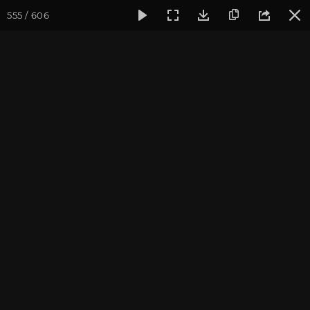
555 / 606
Фотогалерея
Фото йога-туров
Крым
Йога-тур в Крым
Йога-тур в Крым. Август
2019
Присоединиться к туру
Йога-тур в Крым