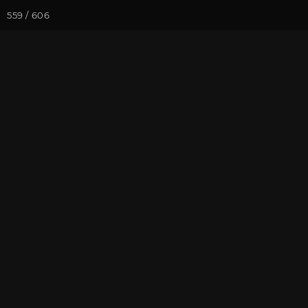
559 / 606
Йога-курсы
Йога-
Фотогалерея
Фото йога-туро
Йога-тур в Кр
На почту
Избранное
П
Присоединиться к туру
Йог