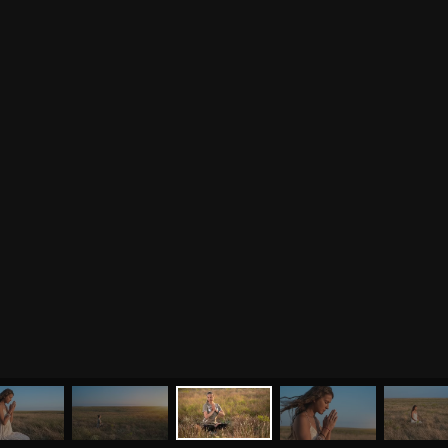
МЕНЮ
ЙОГА
СЕМИНАРЫ
О НАС
МАГАЗИН