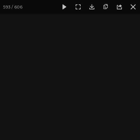
593 / 606
Фотогалерея
Фото йога-туров
Крым
Йога-тур в Крым
Йога-тур в Крым. Август
2019
Присоединиться к туру
Йога-тур в Крым