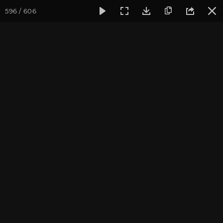
596 / 606
Фотогалерея
Фото йога-туров
Крым
Йога-тур в Крым
Йога-тур в Крым. Август
2019
Присоединиться к туру
Йога-тур в Крым