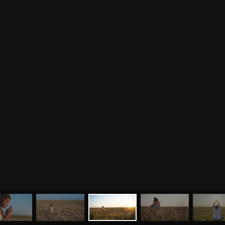
МЕНЮ
ЙОГА
СЕМИНАРЫ
О НАС
МАГАЗИН