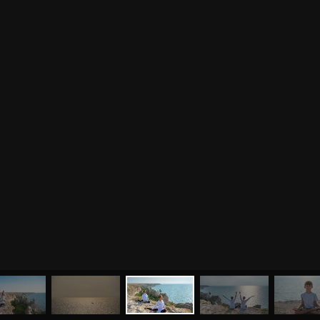
МЕНЮ
ЙОГА
СЕМИНАРЫ
О НАС
МАГАЗИН