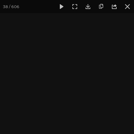
38 / 606
Фотогалерея
Фото йога-туров
Крым
Йога-тур в Крым
Йога-тур в Крым. Август
2019
Присоединиться к туру
Йога-тур в Крым