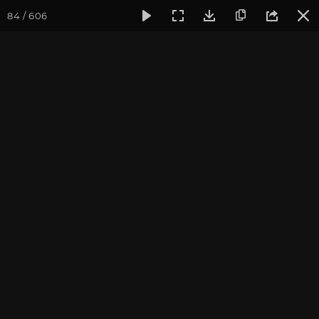
84 / 606
Фотогалерея
Фото йога-туров
Крым
Йога-тур в Крым
Йога-тур в Крым. Август
2019
Присоединиться к туру
Йога-тур в Крым