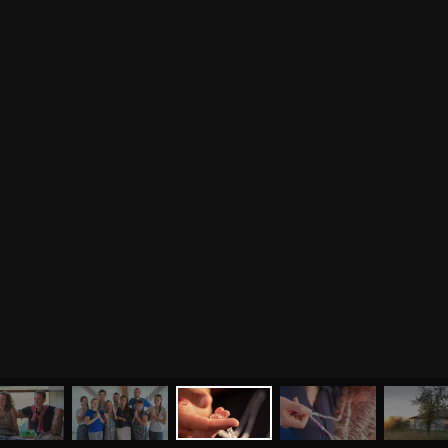
МЕНЮ
ЙОГА
СЕМИНАРЫ
О НАС
МАГАЗИН