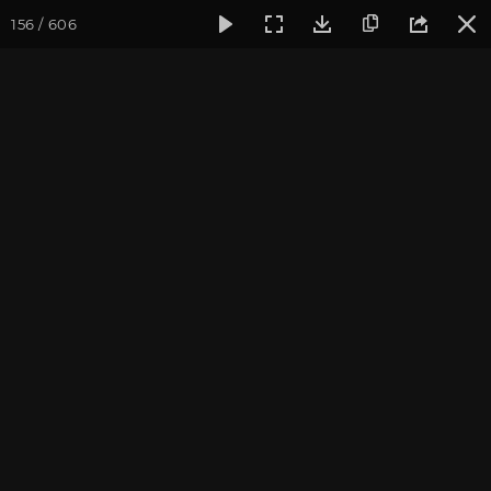
156 / 606
Фотогалерея
Фото йога-туров
Крым
Йога-тур в Крым
Йога-тур в Крым. Август
2019
Присоединиться к туру
Йога-тур в Крым