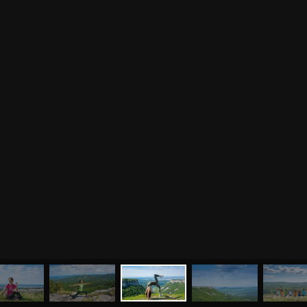
МЕНЮ
ЙОГА
СЕМИНАРЫ
О НАС
МАГАЗИН