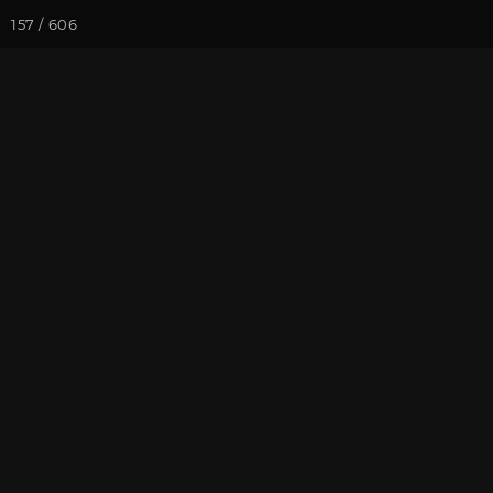
157 / 606
Йога-курсы
Йога-
Фотогалерея
Фото йога-туро
Йога-тур в Кр
На почту
Избранное
П
Присоединиться к туру
Йог