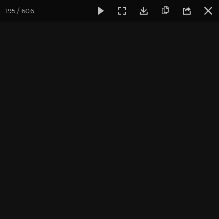
195 / 606
Фотогалерея
Фото йога-туров
Крым
Йога-тур в Крым
Йога-тур в Крым. Август
2019
Присоединиться к туру
Йога-тур в Крым