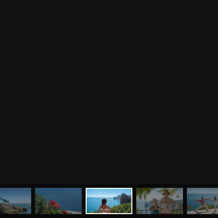
МЕНЮ
ЙОГА
СЕМИНАРЫ
О НАС
МАГАЗИН